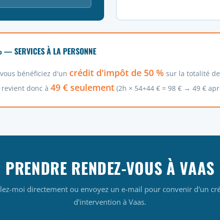
% — SERVICES À LA PERSONNE
crédit d'impôt de 50 %
, vous bénéficiez d'un
sur la totalité d
49 € seulement
 revient donc à
(2h × 54+44 € = 98 € → 49 € apr
PRENDRE RENDEZ-VOUS À VAAS
lez-moi directement ou envoyez un e-mail pour convenir d'un cr
d'intervention à Vaas.