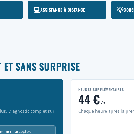
💻
💡
ASSISTANCE À DISTANCE
CONS
 ET SANS SURPRISE
HEURES SUPPLÉMENTAIRES
44 €
/h
lus. Diagnostic complet sur
Chaque heure après la prem
virement acceptés