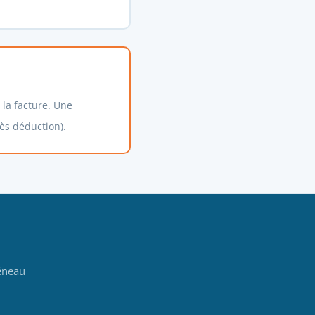
e la facture. Une
ès déduction).
éneau