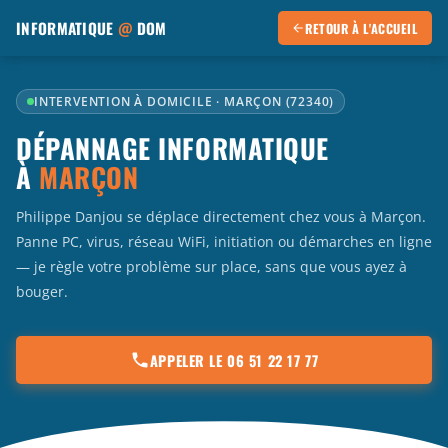
INFORMATIQUE
@
DOM
RETOUR À L'ACCUEIL
INTERVENTION À DOMICILE · MARÇON (72340)
DÉPANNAGE INFORMATIQUE
À
MARÇON
Philippe Danjou se déplace directement chez vous à Marçon.
Panne PC, virus, réseau WiFi, initiation ou démarches en ligne
— je règle votre problème sur place, sans que vous ayez à
bouger.
APPELER LE 06 51 22 17 77