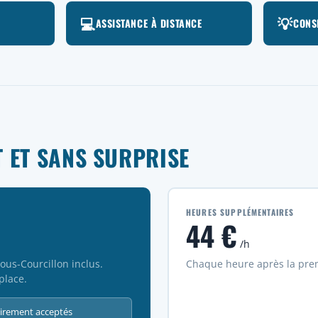
💻
💡
ASSISTANCE À DISTANCE
CONS
 ET SANS SURPRISE
HEURES SUPPLÉMENTAIRES
44 €
/h
us-Courcillon inclus.
Chaque heure après la prem
place.
virement acceptés