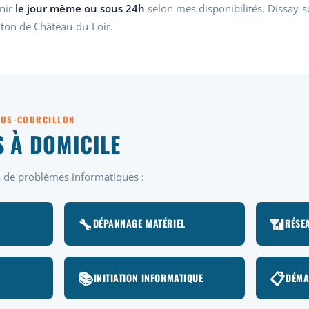
nir
le jour même ou sous 24h
selon mes disponibilités. Dissay-s
ton de Château-du-Loir.
SOUS-COURCILLON
S À DOMICILE
es de problèmes informatiques :
🔧
📶
DÉPANNAGE MATÉRIEL
RÉSEA
📚
📋
INITIATION INFORMATIQUE
DÉMA