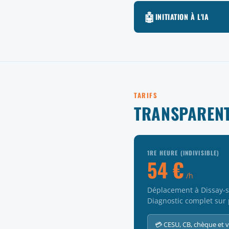
🤖
INITIATION À L'IA
TARIFS
TRANSPARENT
1RE HEURE (INDIVISIBLE)
54 €
/h
Déplacement à Dissay-so
Diagnostic complet sur 
💳 CESU, CB, chèque et 