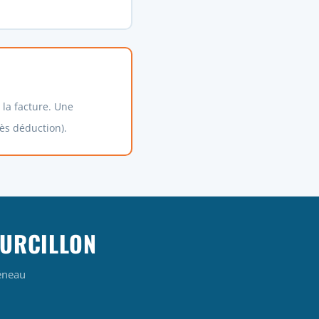
e la facture. Une
ès déduction).
OURCILLON
éneau