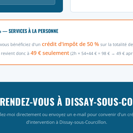
% — SERVICES À LA PERSONNE
crédit d'impôt de 50 %
, vous bénéficiez d'un
sur la totalité d
49 € seulement
 revient donc à
(2h × 54+44 € = 98 € → 49 € apr
RENDEZ-VOUS À DISSAY-SOUS-C
lez-moi directement ou envoyez un e-mail pour convenir d'un cr
d'intervention à Dissay-sous-Courcillon.