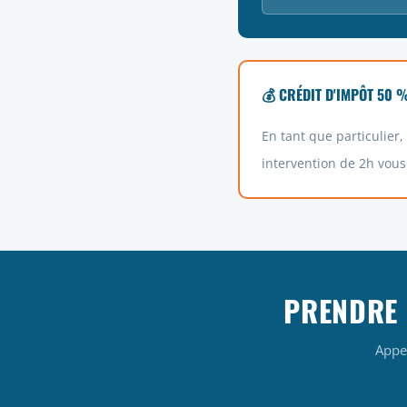
💰 CRÉDIT D'IMPÔT 50 
En tant que particulier
intervention de 2h vous
PRENDRE 
Appe