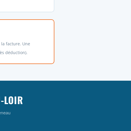
e la facture. Une
ès déduction).
-LOIR
éneau