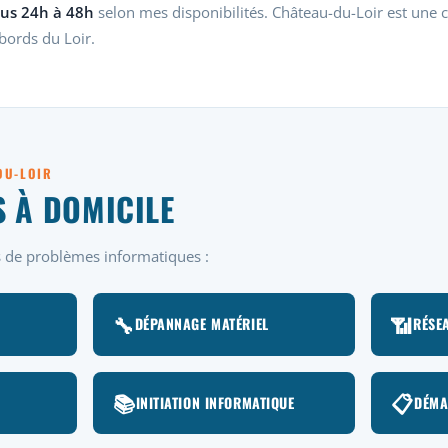
us 24h à 48h
selon mes disponibilités. Château-du-Loir est une
 bords du Loir.
-DU-LOIR
S À DOMICILE
es de problèmes informatiques :
🔧
📶
DÉPANNAGE MATÉRIEL
RÉSEA
📚
📋
INITIATION INFORMATIQUE
DÉMA