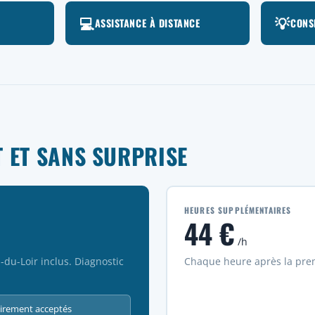
💻
💡
ASSISTANCE À DISTANCE
CONS
 ET SANS SURPRISE
HEURES SUPPLÉMENTAIRES
44 €
/h
du-Loir inclus. Diagnostic
Chaque heure après la prem
virement acceptés