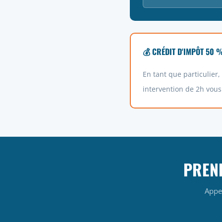
💰 CRÉDIT D'IMPÔT 50 
En tant que particulier
intervention de 2h vous
PREN
Appe