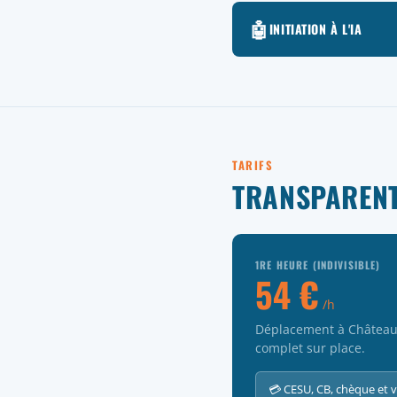
🤖
INITIATION À L'IA
TARIFS
TRANSPARENT
1RE HEURE (INDIVISIBLE)
54 €
/h
Déplacement à Château-
complet sur place.
💳 CESU, CB, chèque et 