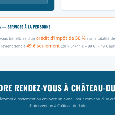
% — SERVICES À LA PERSONNE
crédit d'impôt de 50 %
, vous bénéficiez d'un
sur la totalité d
49 € seulement
 revient donc à
(2h × 54+44 € = 98 € → 49 € apr
DRE RENDEZ-VOUS À CHÂTEAU-DU
lez-moi directement ou envoyez un e-mail pour convenir d'un cr
d'intervention à Château-du-Loir.